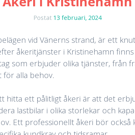
Åkeri i Kristinehamn
Postat
13 februari, 2024
belägen vid Vänerns strand, är ett knut
er åkeritjänster i Kristinehamn finns d
g som erbjuder olika tjänster, från fra
t för alla behov.
t hitta ett pålitligt åkeri är att det er
era lastbilar i olika storlekar och kapa
ov. Ett professionellt åkeri bör ocks
pecifika kundkrav och tidsramar.