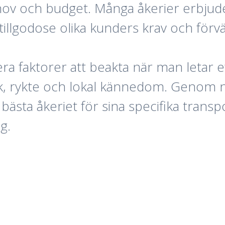
hov och budget. Många åkerier erbjude
 tillgodose olika kunders krav och förv
ra faktorer att beakta när man letar ef
rk, rykte och lokal kännedom. Genom
bästa åkeriet för sina specifika trans
g.