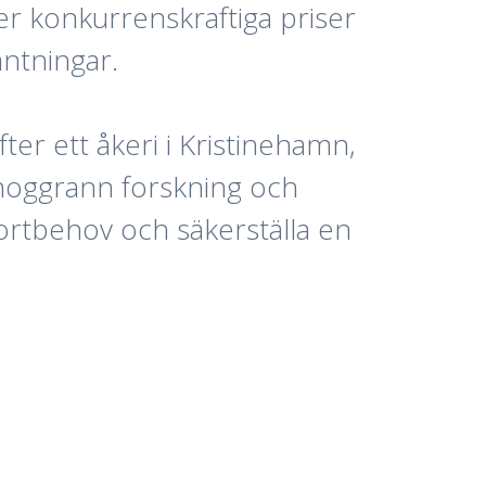
r konkurrenskraftiga priser
äntningar.
ter ett åkeri i Kristinehamn,
 noggrann forskning och
portbehov och säkerställa en