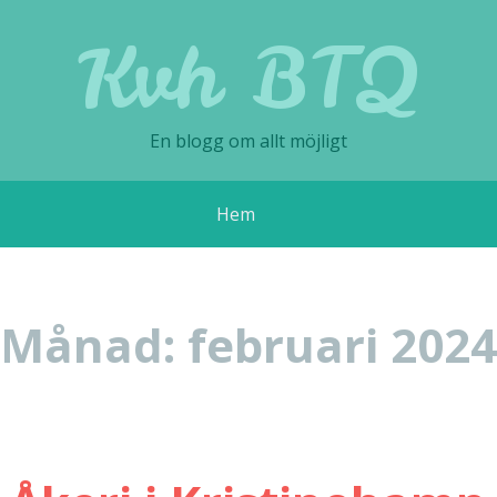
Kvh BTQ
En blogg om allt möjligt
Hem
Månad:
februari 2024